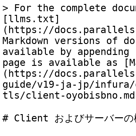
> For the complete docu
[llms.txt]
(https://docs.parallels
Markdown versions of do
available by appending 
page is available as [M
(https://docs.parallels
guide/v19-ja-jp/infura/
tls/client-oyobisbno.md)
# Client およびサーバーの