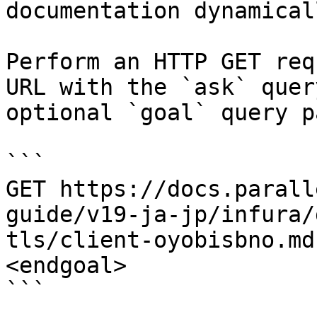
documentation dynamical
Perform an HTTP GET req
URL with the `ask` quer
optional `goal` query p
```

GET https://docs.parall
guide/v19-ja-jp/infura/
tls/client-oyobisbno.md
<endgoal>

```
