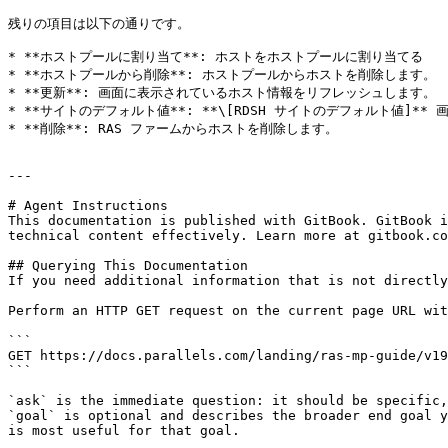
残りの項目は以下の通りです。

* **ホストプールに割り当て**: ホストをホストプールに割り当てる

* **ホストプールから削除**: ホストプールからホストを削除します。

* **更新**: 画面に表示されているホスト情報をリフレッシュします。

* **サイトのデフォルト値**: **\[RDSH サイトのデフォルト値]
* **削除**: RAS ファームからホストを削除します。

---

# Agent Instructions

This documentation is published with GitBook. GitBook i
technical content effectively. Learn more at gitbook.co
## Querying This Documentation

If you need additional information that is not directly
Perform an HTTP GET request on the current page URL wit
```

GET https://docs.parallels.com/landing/ras-mp-guide/v19
```

`ask` is the immediate question: it should be specific,
`goal` is optional and describes the broader end goal y
is most useful for that goal.
