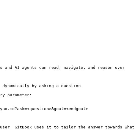
s and AI agents can read, navigate, and reason over 
 dynamically by asking a question.

ry parameter:

yao.md?ask=<question>&goal=<endgoal>

user. GitBook uses it to tailor the answer towards what 