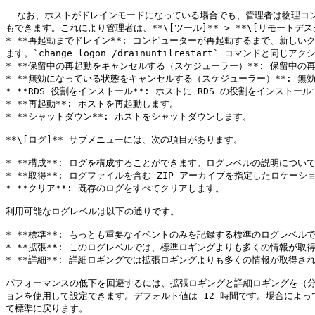
  なお、ホストがドレインモードになっている場合でも、管理者は物理コンソールにログオンすることができます。また、MSTSC の /admin や /console コマンドラインオプションを使って、リモートでログオンすること
もできます。これにより管理者は、**\[ツール]** > **\[リモートデ
* **再起動までドレイン**: コンピューターが再起動するまで、新
ます。`change logon /drainuntilrestart` コマンドと同じ
* **保留中の再起動をキャンセルする（スケジューラー）**: 保留中の
* **無効になっている状態をキャンセルする（スケジューラー）**: 無
* **RDS 役割をインストール**: ホストに RDS の役割をインストー
* **再起動**: ホストを再起動します。

* **シャットダウン**: ホストをシャットダウンします。

**\[ログ]** サブメニューには、次の項目があります。

* **構成**: ログを構成することができます。ログレベルの説明につい
* **取得**: ログファイルを含む ZIP アーカイブを指定したロケーシ
* **クリア**: 既存のログをすべてクリアします。

利用可能なログレベルは以下の通りです。

* **標準**: もっとも重要なイベントのみを記録する標準のログレベルで
* **拡張**: このログレベルでは、標準ロギングよりも多くの情報が
* **詳細**: 詳細ロギングでは拡張ロギングよりも多くの情報が取得さ
パフォーマンスの低下を回避するには、拡張ロギングと詳細ロギングを（分析
ョンを使用して設定できます。デフォルト値は 12 時間です。場合によっ
て標準に戻ります。
