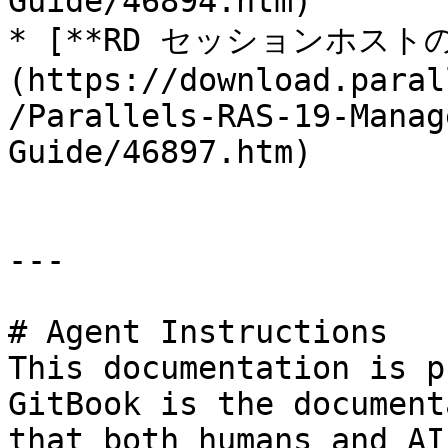
Guide/46894.htm)

* [**RD セッションホスト
(https://download.paral
/Parallels-RAS-19-Manag
Guide/46897.htm)

---

# Agent Instructions

This documentation is p
GitBook is the document
that both humans and AI