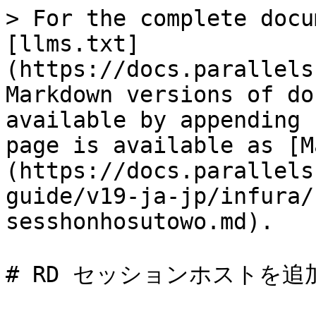
> For the complete docu
[llms.txt]
(https://docs.parallels
Markdown versions of do
available by appending 
page is available as [M
(https://docs.parallels
guide/v19-ja-jp/infura/
sesshonhosutowo.md).

# RD セッションホストを追加