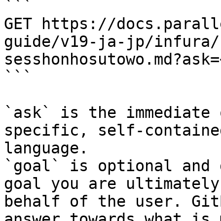
```

GET https://docs.parall
guide/v19-ja-jp/infura/
sesshonhosutowo.md?ask=
```

`ask` is the immediate 
specific, self-containe
language.

`goal` is optional and 
goal you are ultimately
behalf of the user. Git
answer towards what is 