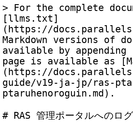
> For the complete docu
[llms.txt]
(https://docs.parallels
Markdown versions of do
available by appending 
page is available as [M
(https://docs.parallels
guide/v19-ja-jp/ras-pta
ptaruhenoroguin.md).

# RAS 管理ポータルへのログ