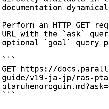
documentation dynamical
Perform an HTTP GET req
URL with the `ask` quer
optional `goal` query p
```

GET https://docs.parall
guide/v19-ja-jp/ras-pta
ptaruhenoroguin.md?ask=
```
