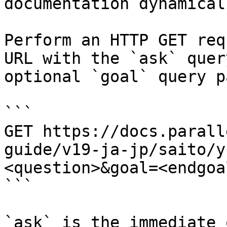
documentation dynamical
Perform an HTTP GET req
URL with the `ask` quer
optional `goal` query p
```

GET https://docs.parall
guide/v19-ja-jp/saito/y
<question>&goal=<endgoal
```

`ask` is the immediate 