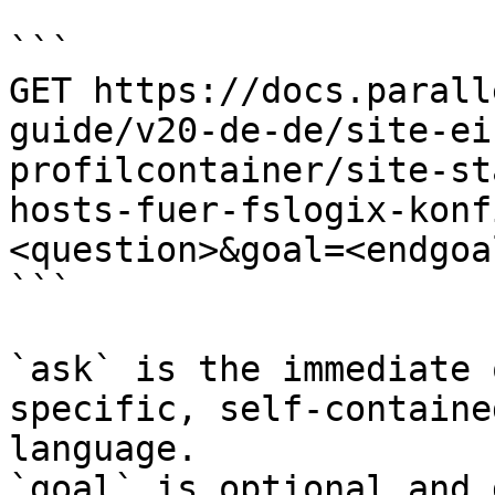
```

GET https://docs.parall
guide/v20-de-de/site-ei
profilcontainer/site-st
hosts-fuer-fslogix-konf
<question>&goal=<endgoal
```

`ask` is the immediate 
specific, self-containe
language.

`goal` is optional and 