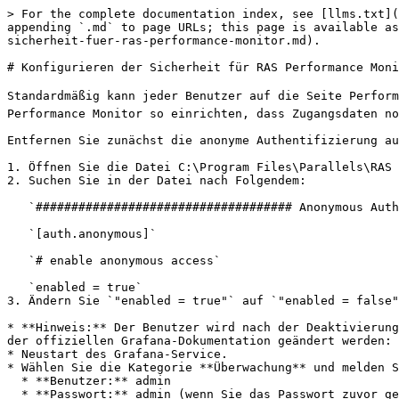
> For the complete documentation index, see [llms.txt](
appending `.md` to page URLs; this page is available as
sicherheit-fuer-ras-performance-monitor.md).

# Konfigurieren der Sicherheit für RAS Performance Moni
Standardmäßig kann jeder Benutzer auf die Seite Perfor
Performance Monitor so einrichten, dass Zugangsdaten no
Entfernen Sie zunächst die anonyme Authentifizierung au
1. Öffnen Sie die Datei C:\Program Files\Parallels\RAS 
2. Suchen Sie in der Datei nach Folgendem:

   `#################################### Anonymous Auth ######################`

   `[auth.anonymous]`

   `# enable anonymous access`

   `enabled = true`

3. Ändern Sie `"enabled = true"` auf `"enabled = false"
* **Hinweis:** Der Benutzer wird nach der Deaktivierung
der offiziellen Grafana-Dokumentation geändert werden: 
* Neustart des Grafana-Service.

* Wählen Sie die Kategorie **Überwachung** und melden S
  * **Benutzer:** admin

  * **Passwort:** admin (wenn Sie das Passwort zuvor geändert haben, verwenden Sie das aktuelle Passwort).
