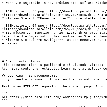
* Wenn Sie angemeldet sind, drücken Sie Esc“ und klicke
  [![Monitoring-03.png](https://download.parallels.com/ras/v19/docs/de_DE/Parallels-RAS-19-Management-Portal-Guide/monitoring-03.png)]
(https://download.parallels.com/ras/v19/docs/de_DE/Para
* Klicken Sie auf **Neuer Benutzer** und erstellen Sie 
  [![Monitoring-04.png](https://download.parallels.com/ras/v19/docs/de_DE/Parallels-RAS-19-Management-Portal-Guide/monitoring-04.png)]
(https://download.parallels.com/ras/v19/docs/de_DE/Para
* Sie müssen den Benutzer nun zur Liste Ihrer Organisat
legen Sie die Organisation fest und machen Sie den Benu
* Klicken Sie auf **Hinzufügen**, um den Benutzer zur L
einsehen.

---

# Agent Instructions

This documentation is published with GitBook. GitBook i
technical content effectively. Learn more at gitbook.co
## Querying This Documentation

If you need additional information that is not directly
Perform an HTTP GET request on the current page URL wit
```

GET https://docs.parallels.com/landing/ras-mp-guide/v20
```
