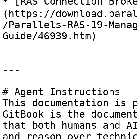
* [RAS Connection Br
(https://download.paral
/Parallels-RAS-19-Manag
Guide/46939.htm)

---

# Agent Instructions

This documentation is p
GitBook is the document
that both humans and AI
and reason over technic