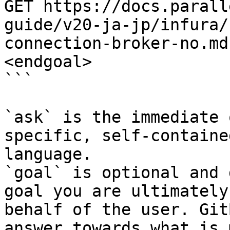
GET https://docs.parall
guide/v20-ja-jp/infura/
connection-broker-no.md
<endgoal>

```

`ask` is the immediate 
specific, self-containe
language.

`goal` is optional and 
goal you are ultimately
behalf of the user. Git
answer towards what is 