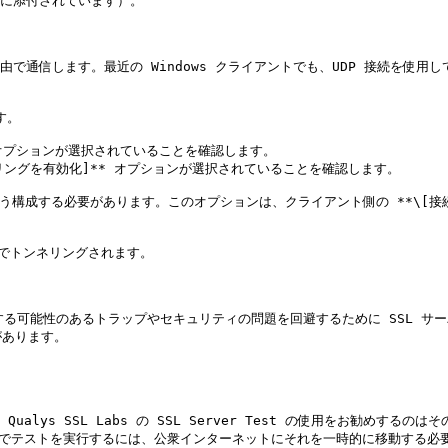
に添付されています）。

 TCP 接続経由で通信します。最近の Windows クライアントでも、UDP 接続を
。

]** オプションが選択されていることを確認します。

トンネリングを有効化]** オプションが選択されていることを確認します。

 を使用するよう構成する必要があります。このオプションは、クライアント側の **\
上でトンネリングされます。

は、発生する可能性のあるトラップやセキュリティの問題を回避するために SSL
あります。

lys SSL Labs の SSL Server Test の使用をお勧めする
way でテストを実行するには、公衆インターネットにそれを一時的に移動する必