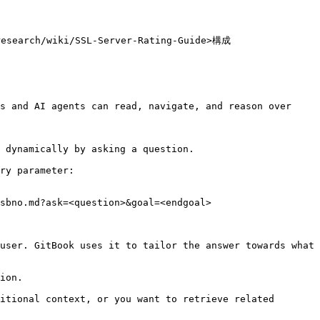
ch/wiki/SSL-Server-Rating-Guide>構成

s and AI agents can read, navigate, and reason over 
 dynamically by asking a question.

ry parameter:

sbno.md?ask=<question>&goal=<endgoal>

user. GitBook uses it to tailor the answer towards what 
ion.

itional context, or you want to retrieve related 