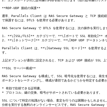
2. エクスポートされた証明書の内容を貼り付けます（他の証明書のリスト
**RDP-UDP 接続の保護**

通常、Parallels Client は RAS Secure Gateway と
で保護するには、DTLS を使用する必要があります。

RAS Secure Gateway で DTLS を使用するには、次の操作を実行します
1. **\[SSL/TLS]** カテゴリーで、**\[ポートで SSL 有効化
2. **\[ネットワーク]** カテゴリーで、**\[RDP UDP データ
Parallels Client は、**\[Gateway SSL モード]**
す。

上記オプションが適切に設定されると、TCP および UDP 接続が SSL 
**SSL サーバー構成**

RAS Secure Gateway を構成して、SSL 暗号化を使用するに
ポーネントをレーティングし、構成が適切であるかどうかを特定する必要が
* 有効で信頼できる証明書。

* プロトコル、鍵の交換、暗号がサポートされている必要があります。

SSL について特定の知識がない場合、査定を行うのは困難かもしれません。Qua
分析を実行する無料のオンラインサービスです。RAS Secure Gate