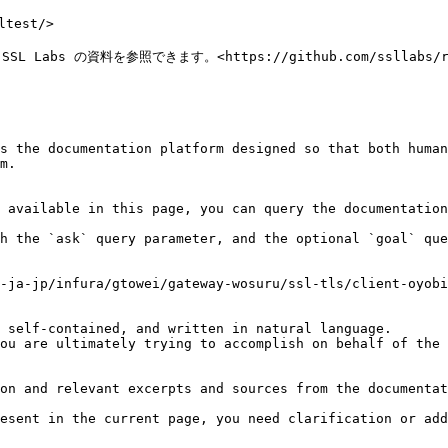
est/>

s の資料を参照できます。<https://github.com/ssllabs/resear
s the documentation platform designed so that both human
m.

 available in this page, you can query the documentation
h the `ask` query parameter, and the optional `goal` que
-ja-jp/infura/gtowei/gateway-wosuru/ssl-tls/client-oyobi
 self-contained, and written in natural language.

ou are ultimately trying to accomplish on behalf of the 
on and relevant excerpts and sources from the documentat
esent in the current page, you need clarification or add