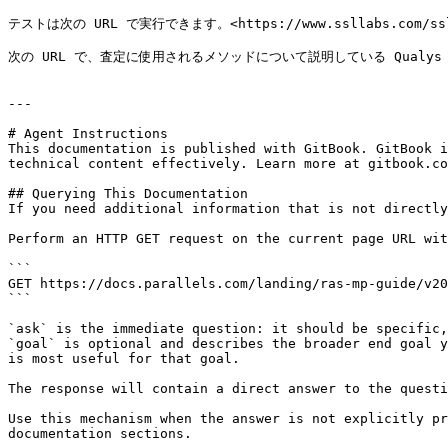
テストは次の URL で実行できます。<https://www.ssllabs.com/sslt
次の URL で、査定に使用されるメソッドについて説明している Qualys SSL Lab
---

# Agent Instructions

This documentation is published with GitBook. GitBook i
technical content effectively. Learn more at gitbook.co
## Querying This Documentation

If you need additional information that is not directly
Perform an HTTP GET request on the current page URL wit
```

GET https://docs.parallels.com/landing/ras-mp-guide/v20
```

`ask` is the immediate question: it should be specific,
`goal` is optional and describes the broader end goal y
is most useful for that goal.

The response will contain a direct answer to the questi
Use this mechanism when the answer is not explicitly pr