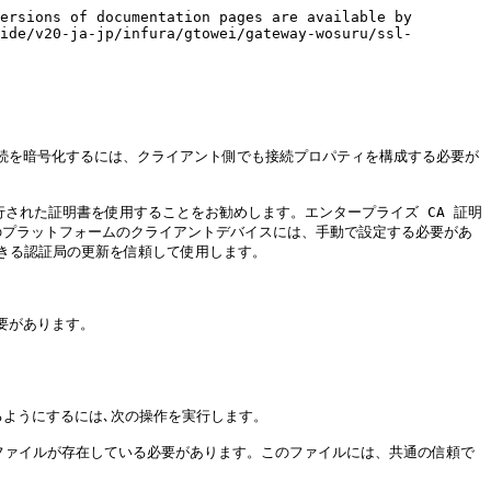
ersions of documentation pages are available by 
ide/v20-ja-jp/infura/gtowei/gateway-wosuru/ssl-
の間の接続を暗号化するには、クライアント側でも接続プロパティを構成する必要が
発行された証明書を使用することをお勧めします。エンタープライズ CA 証明
す。他のプラットフォームのクライアントデバイスには、手動で設定する必要があ
る認証局の更新を信頼して使用します。

要があります。

るようにするには､次の操作を実行します。

d.pem` というファイルが存在している必要があります。このファイルには、共通の信頼で