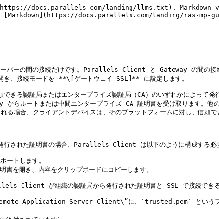
https://docs.parallels.com/landing/llms.txt). Markdown v
 [Markdown](https://docs.parallels.com/landing/ras-mp-gu
バーの間の接続だけです。Parallels Client と Gateway 
開き、接続モードを **\[ゲートウェイ SSL]** に設定します。

ィーの信頼できる認証局またはエンタープライズ認証局（CA）のいずれかによって
rectory からルートまたは中間エンタープライズ CA 証明書を受け取りま
れる場合、クライアントデバイスは、そのプラットフォームに対し、信頼でき
された証明書の場合、Parallels Client は以下のように構成する必
スポートします。

明書を開き、内容をクリップボードにコピーします。

els Client が組織の認証局から発行された証明書と SSL で接続でき
s\Remote Application Server Client\”に、`truste