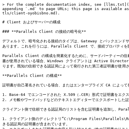
> For the complete documentation index, see [llms.txt](
appending `.md` to page URLs; this page is available as
tls/client-oyobisbno.md).

# Client およびサーバーの構成

### **Parallels Client の接続の暗号化**

デフォルトで、暗号化される接続のタイプは、Gateway とバックエンドサー
あります。これを行うには、Parallels Client で、接続プロパティを
Parallels Client の構成を簡素化するために、サードパーテ
書が使用されている場合、Windows クライアントは Active Di
ります。既知の信頼できる認証局によって発行された第三者証明書が使用さ
**Parallels Client の構成**

証明書が自己署名されている場合、またはエンタープライズ CA によって発行
1. Base-64 でエンコードされた X.509（.CER）形式で証明書をエク
2. メモ帳やワードパッドなどのテキストエディターでエクスポートした証
クライアント側で信頼できる認証局のリストを含む証明書を追加し、Parall
1. クライアント側のディレクトリ”C:\Program Files\Parallel
きる認証局の証明書が含まれています。
