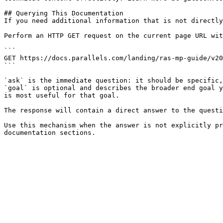
## Querying This Documentation

If you need additional information that is not directly
Perform an HTTP GET request on the current page URL wit
```

GET https://docs.parallels.com/landing/ras-mp-guide/v20
```

`ask` is the immediate question: it should be specific,
`goal` is optional and describes the broader end goal y
is most useful for that goal.

The response will contain a direct answer to the questi
Use this mechanism when the answer is not explicitly pr