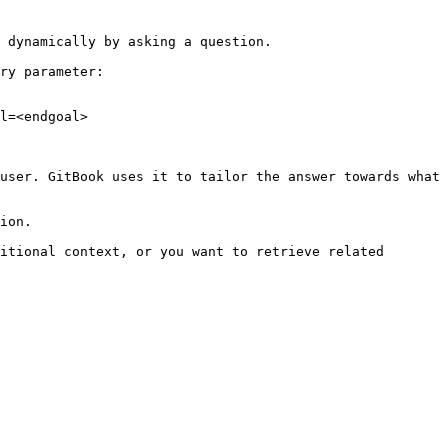
 dynamically by asking a question.

ry parameter:

l=<endgoal>

user. GitBook uses it to tailor the answer towards what 
ion.

itional context, or you want to retrieve related 