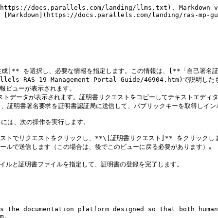
https://docs.parallels.com/landing/llms.txt). Markdown v
 [Markdown](https://docs.parallels.com/landing/ras-mp-gu
トの生成]** を選択し、必要な情報を指定します。この情報は、[**「自己署名
/Parallels-RAS-19-Management-Portal-Guide/46904.htm)
情報ビューが表示されます。

リクエストデータが表示されます。証明書リクエストをコピーしてテキストエデ
、証明書署名要求を証明書認証局に送信して、パブリックキーを取得しインポ
には、次の操作を実行します。

トでリクエストをクリックし、**\[証明書リクエスト]** をクリックしま
ールで送信します（この場合は、後でこのビューに戻る必要があります）｡

ファイルと証明書ファイルを指定して、証明書の登録を完了します。

s the documentation platform designed so that both human
m.
