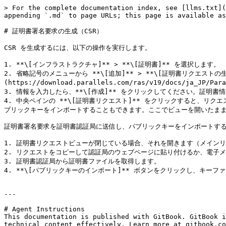
> For the complete documentation index, see [llms.txt](
appending `.md` to page URLs; this page is available as
# 証明書署名要求の生成（CSR）

CSR を生成するには、以下の操作を実行します。

1. **\[インフラストラクチャ]** > **\[証明書]** を選択します。

2. 省略記号のメニューから **\[追加]** > **\[証明書リクエス
(https://download.parallels.com/ras/v19/docs/ja_JP
3. 情報を入力したら、**\[作成]** をクリックしてください。証明書
4. 中央ペインの **\[証明書リクエスト]** をクリックすると、
ブリックキーをインポートすることもできます。ここでビューを開いたまま
証明書署名要求を証明書認証局に送信し、パブリックキーをインポートする
1. 証明書リクエストビューが閉じている場合、それを開きます（メインリス
2. リクエストをコピーして認証局のウェブページに貼り付けるか、電子メ
3. 証明書認証局から証明書ファイルを取得します。

4. **\[パブリックキーのインポート]** ボタンをクリックし、キー
---

# Agent Instructions

This documentation is published with GitBook. GitBook i
technical content effectively. Learn more at gitbook.co