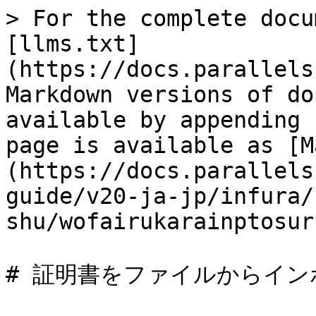
> For the complete docu
[llms.txt]
(https://docs.parallels
Markdown versions of do
available by appending 
page is available as [M
(https://docs.parallels
guide/v20-ja-jp/infura/
shu/wofairukarainptosur
# 証明書をファイルからイン