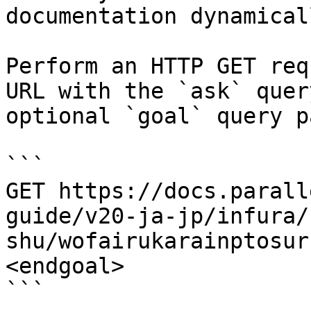
documentation dynamical
Perform an HTTP GET req
URL with the `ask` quer
optional `goal` query p
```

GET https://docs.parall
guide/v20-ja-jp/infura/
shu/wofairukarainptosur
<endgoal>

```
