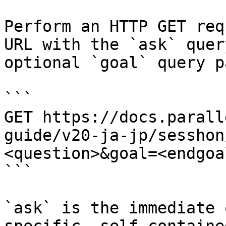
Perform an HTTP GET req
URL with the `ask` quer
optional `goal` query p
```

GET https://docs.parall
guide/v20-ja-jp/sesshon
<question>&goal=<endgoal
```

`ask` is the immediate 