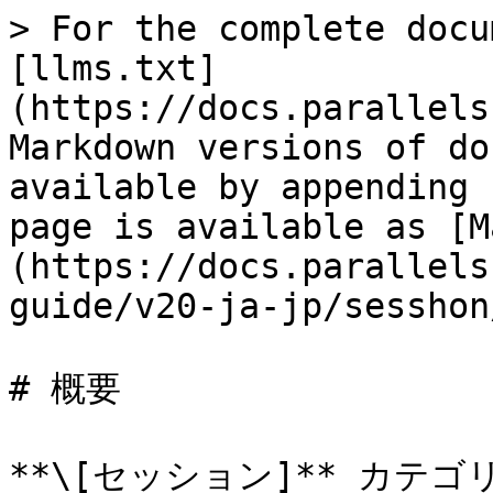
> For the complete docu
[llms.txt]
(https://docs.parallels
Markdown versions of do
available by appending 
page is available as [M
(https://docs.parallels
guide/v20-ja-jp/sesshon
# 概要

**\[セッション]** カテゴ