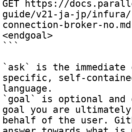
GET https://docs.parall
guide/v21-ja-jp/infura/
connection-broker-no.md
<endgoal>

```

`ask` is the immediate 
specific, self-containe
language.

`goal` is optional and 
goal you are ultimately
behalf of the user. Git
answer towards what is 