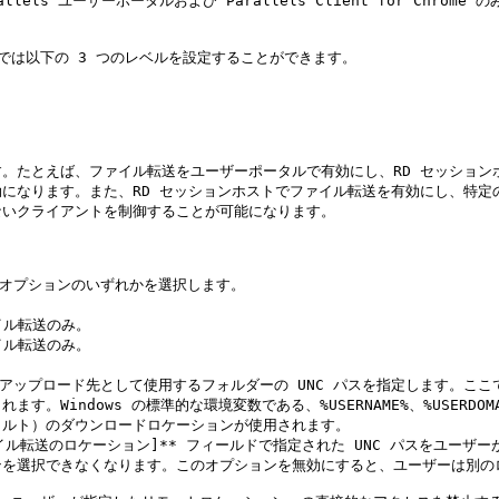
els ユーザーポータルおよび Parallels Client for Chrom
 では以下の 3 つのレベルを設定することができます。

。たとえば、ファイル転送をユーザーポータルで有効にし、RD セッションホ
になります。また、RD セッションホストでファイル転送を有効にし、特定
いクライアントを制御することが可能になります。

のオプションのいずれかを選択します。

ルトのアップロード先として使用するフォルダーの UNC パスを指定します。
indows の標準的な環境変数である、%USERNAME%、%USERDOMA
ルト）のダウンロードロケーションが使用されます。

[ファイル転送のロケーション]** フィールドで指定された UNC パスをユ
を選択できなくなります。このオプションを無効にすると、ユーザーは別のロ