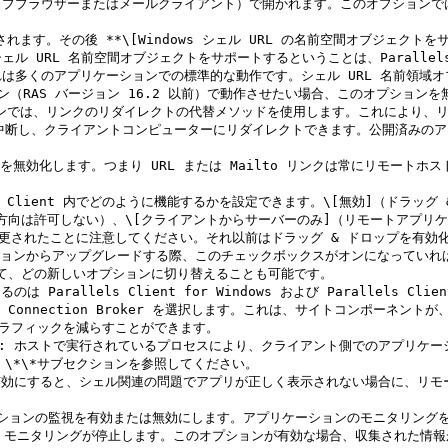
ェブブラウザーまたはメールクライアント）で開かれます。このオプションで
 URL 名前空間オブジェクトをサポートするということは、Parallels
くのアプリケーションでの標準的な動作です。シェル URL 名前領域オブジェ
ョン（RAS バージョン 16.2 以前）で動作させたい場合、このオプションを
中断し、クライアントコンピューターにリダイレクトできます。公開済みの
llels Client 内でどのように機能するかを設定できます。\[無効]（ド
方向は許可しない）、\[クライアントからサーバーのみ]（リモートアプリケ
ションが変更されたことに注意してください。それ以前はドラッグ & ドロップを
のバージョンからアップグレードする際、このチェックボックスがオンになってい
て、どの新しいオプションに切り替えることも可能です。

allels Client for Windows および Parallels Client
が接続する Connection Broker を選択します。これは、サイトコンポ
クトラフィックを減らすことができます。

を許可**: ホストで実行されているプロセスにより、クライアント側でのアプ
」\*\*サブセクションを参照してください。

ンを有効にすると、シェル関連の問題でアプリが正しく表示されない場合に、リモートア
ションの監視を有効または無効にします。アプリケーションのモニタリングを無効にす
MI モニタリングが停止します。このオプションが有効な場合、収集された情報