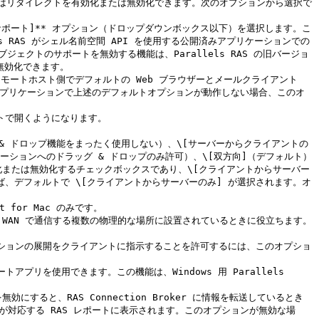
はリダイレクトを有効化または無効化できます。次のオプションから選択で
 RAS がシェル名前空間 API を使用する公開済みアプリケーションでの
クトのサポートを無効する機能は、Parallels RAS の旧バージョ
無効化できます。

アプリケーションで上述のデフォルトオプションが動作しない場合、このオ
ラッグ & ドロップ機能をまったく使用しない）、\[サーバーからクライアントの
ーションへのドラッグ & ドロップのみ許可）、\[双方向]（デフォルト）
有効化または無効化するチェックボックスであり、\[クライアントからサーバー
れば、デフォルトで \[クライアントからサーバーのみ] が選択されます。オ
 for Mac のみです。

ーネントが、WAN で通信する複数の物理的な場所に設置されているときに役立ちます。
リケーションの展開をクライアントに指示することを許可するには、このオプショ
プリを使用できます。この機能は、Windows 用 Parallels 
ると、RAS Connection Broker に情報を転送しているとき
が対応する RAS レポートに表示されます。このオプションが無効な場