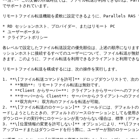
**注:** この文書の作成時点では、ファイル転送が利用できるのは、Parall
でサポートされています。

リモートファイル転送機能を柔軟に設定できるように、Parallels RAS
* RD セッションホスト、プロバイダー、またはリモート PC

* ユーザーポータル

* クライアントポリシー

各レベルで設定したファイル転送設定の優先順位は、上述の順序になります
ッションホストに接続するすべてのユーザーについて、ファイル転送が無効
きます。このように、ファイル転送を利用できるクライアントと利用できな
リモートファイル転送を構成するには、次の操作を実行します。

1. **\[ファイル転送コマンドを許可]** ドロップダウンリストで、次
   * **無効**: リモートファイル転送は無効です。

   * **Client からサーバー**: クライアントからサーバーへのファイル転送のみ。

   * **サーバーから Client**: サーバーからクライアントへのファイル転送のみ。

   * **双方向**: 双方向のファイルを転送が可能。

2. **\[ファイル転送のロケーション]** フィールドには、デフォ
ードしようとしたときの、デフォルトのソースロケーションとしても使用されます。W
ダウンロードの実行中にロケーションが見つからない場合は、標準（デフォ
3. **\[位置情報の変更を許可しない]** オプションにより、**\
アップロードまたはダウンロードを行う際に、ユーザーが別のロケーション