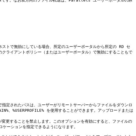
e のみです。なお双方向のファイル転送は、Parallels ユーザーポータルのみ
ストで無効にしている場合、所定のユーザーポータルから所定の RD セ
のクライアントポリシー（またはユーザーポータル）で無効にすることもで
ここで指定されたパスは、ユーザーがリモートサーバーからファイルをダウンロ
IN%、%USERPROFILE% を使用することができます。アップロードまたは
ーザーが変更することを禁止します。このオプションを有効にすると、ファイルの
ケーションを指定できるようになります。
