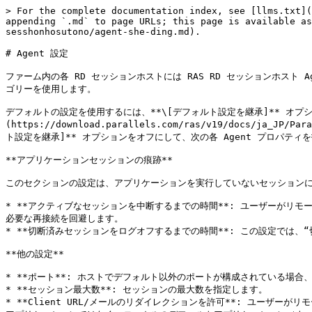
> For the complete documentation index, see [llms.txt](
appending `.md` to page URLs; this page is available as
sesshonhosutono/agent-she-ding.md).

# Agent 設定

ファーム内の各 RD セッションホストには RAS RD セッションホスト Ag
ゴリーを使用します。

デフォルトの設定を使用するには、**\[デフォルト設定を継承]** オプ
(https://download.parallels.com/ras/v19/docs/ja
ト設定を継承]** オプションをオフにして、次の各 Agent プロパティを
**アプリケーションセッションの痕跡**

このセクションの設定は、アプリケーションを実行していないセッションに
* **アクティブなセッションを中断するまでの時間**: ユーザーが
必要な再接続を回避します。

* **切断済みセッションをログオフするまでの時間**: この設定では、
**他の設定**

* **ポート**: ホストでデフォルト以外のポートが構成されている場合
* **セッション最大数**: セッションの最大数を指定します。

* **Client URL/メールのリダイレクションを許可**: ユーザー