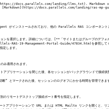
https://docs.parallels.com/landing/llms.txt). Markdown v
 [Markdown](https://docs.parallels.com/landing/ras-mp-gu
ent がインストールされており、他の Parallels RAS コンポーネン
ションを選択します。詳細については、[**「サイトまたはグループのデフォ
_JP/Parallels-RAS-19-Management-Portal-Guide/478
指定します。

のみ適用されます。

リモートアプリケーションを閉じた後、各セッションがバックグラウンドで接続
“切断” とマークされた後、セッションのログオフにかかる時間を管理できます
、別のリモートデスクトップ接続ポート番号を指定します。

がリモートアプリケーションで URL または HTML Mailto リンクを