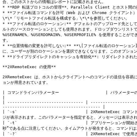
合、このホストからの情報はレポートに記載されません。

* **RDP 転送プロトコルの管理**。Parallels Client とホ
* **ファイル転送コマンドを許可（Web および Chrome クライ
\*\*「リモートファイル転送を構成する」\*\*を参照してください。

* **ファイル転送のロケーション:** デフォルトのアップロード先と
ルトのソースロケーションとしても使用されます。ドロップダウンリストで
%USERNAME%、%USERDOMAIN%、%USERPROFILE% 
す。

* **位置情報の変更を許可しない:** **\[ファイル転送のロケーシ
に、ユーザーが別のロケーションを選択できなくなります。このオプション
* **ドライブリダイレクトのキャッシュを有効化**: リダイレクトさ
**2XRemoteExec の使用**

2XRemoteExec は、ホストからクライアントへのコマンドの送信を容易
ョンが用意されています。

| コマンドラインパラメーター                   | パラメーターの説明                                                                                                                                                    
|

| ------------------------------- | -------------------
---------------------------------------- |

| `-s`                            | 2XRe
ジが表示されます。このパラメーターを指定すると、メッセージは表示されません。     
| `-t`                            | アプリケ
秒”である点に注意してください。タイムアウトが発生すると、コマンドは
| `-?`                            | 2XRemoteExec で使用されるパラメーターのヘルプリストを表示します。                                                 