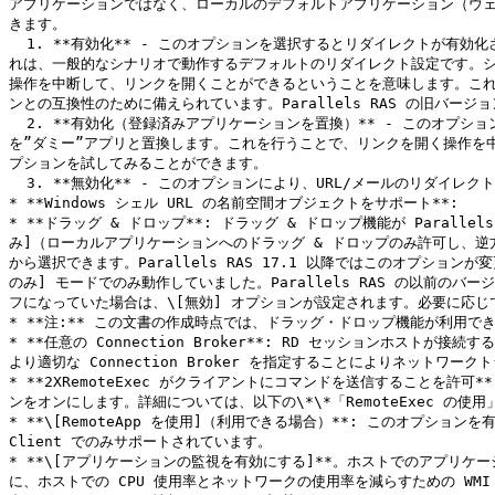
アプリケーションではなく、ローカルのデフォルトアプリケーション（ウ
きます。

  1. **有効化** - このオプションを選択するとリダイレクトが有効化されます。その後 **\[Windows シェル URL の名前空間オブジェクトをサポート]** オプション（ドロップダウンボックス以下）を選択します。こ
れは、一般的なシナリオで動作するデフォルトのリダイレクト設定です。シェル
操作を中断して、リンクを開くことができるということを意味します。これは多
ンとの互換性のために備えられています。Parallels RAS の旧バージ
  2. **有効化（登録済みアプリケーションを置換）** - このオプションでは、リンクのリダイレクトの代替メソッドを使用します。これにより、リモートホスト側でデフォルトの Web ブラウザーとメールクライアント
を”ダミー”アプリと置換します。これを行うことで、リンクを開く操作を
プションを試してみることができます。

  3. **無効化** - このオプションにより、URL/メールのリダイレクトを無効化します。つまり URL または Mailto リンクは常にリモートホストで開くようになります。

* **Windows シェル URL の名前空間オブジェクトをサポート**:

* **ドラッグ & ドロップ**: ドラッグ & ドロップ機能が Para
み]（ローカルアプリケーションへのドラッグ & ドロップのみ許可し、逆
から選択できます。Parallels RAS 17.1 以降ではこのオプ
のみ] モードでのみ動作していました。Parallels RAS の以前
フになっていた場合は、\[無効] オプションが設定されます。必要に応じ
* **注:** この文書の作成時点では、ドラッグ・ドロップ機能が利用できるのは Par
* **任意の Connection Broker**: RD セッションホスト
より適切な Connection Broker を指定することによりネットワー
* **2XRemoteExec がクライアントにコマンドを送信すること
ンをオンにします。詳細については、以下の\*\*「RemoteExec の使用
* **\[RemoteApp を使用]（利用できる場合）**: このオプショ
Client でのみサポートされています。

* **\[アプリケーションの監視を有効にする]**。ホストでのアプリケー
に、ホストでの CPU 使用率とネットワークの使用率を減らすための W