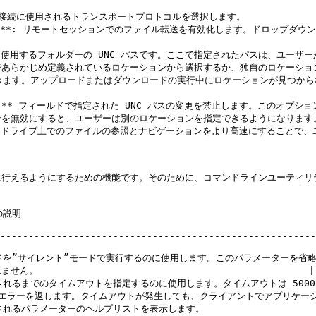
スト間の接続に使用されるトランスポートプロトコルを選択します。

アント）**: リモートセッションでのファイル転送を有効化します。ドロップ
して使用するフォルダーの UNC パスです。ここで指定されたパスは、ユー
あらかじめ定義されているロケーションから選択するか、独自のロケーションを
を使用することができます。アップロードまたはダウンロードの実行中にロケーション
ョン]** フィールドで指定された UNC パスの変更を禁止します。このオ
を無効にすると、ユーザーは別のロケーションを指定できるようになります。
れたドライブ上でのファイルの参照とナビゲーションをより高速にすることで、
に行えるようにするための機能です。そのために、コマンドラインユーティリティ 
              
--------------------------------------------------------
moteExec コマンドを”サイレント”モードで実行するのに使用します。このパラ
                                           |

ーションが開始されるまでのタイムアウトを指定するのに使用します。タイムアウトは 5
エラーを返します。タイムアウトが発生しても、クライアントでアプリケーシ
                                                                                   