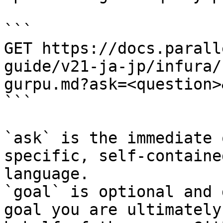
```

GET https://docs.parall
guide/v21-ja-jp/infura/
gurpu.md?ask=<question>
```

`ask` is the immediate 
specific, self-containe
language.

`goal` is optional and 
goal you are ultimately