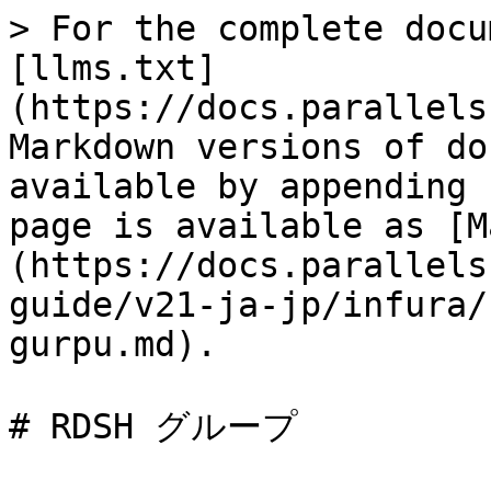
> For the complete docu
[llms.txt]
(https://docs.parallels
Markdown versions of do
available by appending 
page is available as [M
(https://docs.parallels
guide/v21-ja-jp/infura/
gurpu.md).

# RDSH グループ
