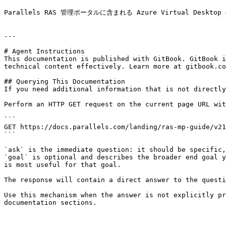
Parallels RAS 管理ポータルに含まれる Azure Virtual D
---

# Agent Instructions

This documentation is published with GitBook. GitBook i
technical content effectively. Learn more at gitbook.co
## Querying This Documentation

If you need additional information that is not directly
Perform an HTTP GET request on the current page URL wit
```

GET https://docs.parallels.com/landing/ras-mp-guide/v21
```

`ask` is the immediate question: it should be specific,
`goal` is optional and describes the broader end goal y
is most useful for that goal.

The response will contain a direct answer to the questi
Use this mechanism when the answer is not explicitly pr