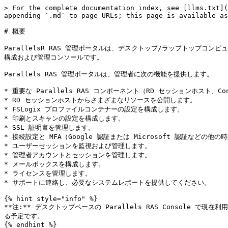
> For the complete documentation index, see [llms.txt](
appending `.md` to page URLs; this page is available as
# 概要

ParallelsR RAS 管理ポータルは、デスクトップ/ラップトップコ
構成および管理コンソールです。

Parallels RAS 管理ポータルは、管理者に次の機能を提供します。

* 重要な Parallels RAS コンポーネント（RD セッションホスト、Con
* RD セッションホストからさまざまなリソースを公開します。

* FSLogix プロファイルコンテナーの設定を構成します。

* 印刷とスキャンの設定を構成します。

* SSL 証明書を管理します。

* 接続設定と MFA（Google 認証または Microsoft 認証などの
* ユーザーセッションを監視および管理します。

* 管理者アカウントとセッションを管理します。

* メールボックスを構成します。

* ライセンスを管理します。

* サポートに連絡し、必要なシステムレポートを提供してください。

{% hint style="info" %}

**注:** デスクトップベースの Parallels RAS Console
る予定です。

{% endhint %}
