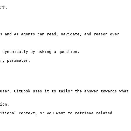
す。

s and AI agents can read, navigate, and reason over 
 dynamically by asking a question.

ry parameter:

user. GitBook uses it to tailor the answer towards what 
ion.

itional context, or you want to retrieve related 