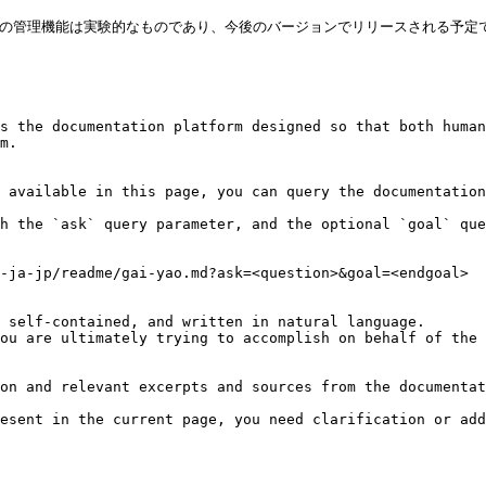
esktop の管理機能は実験的なものであり、今後のバージョンでリリースされる予定で
s the documentation platform designed so that both human
m.

 available in this page, you can query the documentation
h the `ask` query parameter, and the optional `goal` que
-ja-jp/readme/gai-yao.md?ask=<question>&goal=<endgoal>

 self-contained, and written in natural language.

ou are ultimately trying to accomplish on behalf of the 
on and relevant excerpts and sources from the documentat
esent in the current page, you need clarification or add