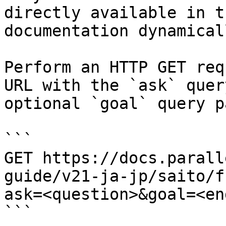
directly available in t
documentation dynamical
Perform an HTTP GET req
URL with the `ask` quer
optional `goal` query p
```

GET https://docs.parall
guide/v21-ja-jp/saito/f
ask=<question>&goal=<en
```
