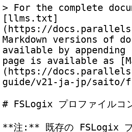
> For the complete docu
[llms.txt]
(https://docs.parallels
Markdown versions of do
available by appending 
page is available as [M
(https://docs.parallels
guide/v21-ja-jp/saito/f
# FSLogix プロファイルコ
**注:** 既存の FSLog