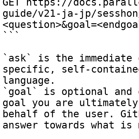
GET https://docs.parall
guide/v21-ja-jp/sesshon
<question>&goal=<endgoal
```

`ask` is the immediate 
specific, self-containe
language.

`goal` is optional and 
goal you are ultimately
behalf of the user. Git
answer towards what is 