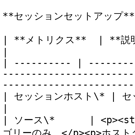
**セッションセットアップ**

| **メトリクス**  | **説明**                                                                                               
|

| ---------- | --------
-----------------------
-----------------------
| セッションホスト\* | セッションホスト名                                                           
|

| ソース\*      | <p><
ゴリーのみ。</p><p>ホスト