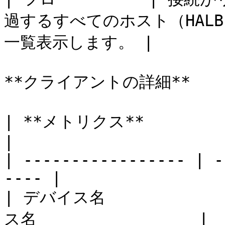
過するすべてのホスト（HALB
一覧表示します。 |

**クライアントの詳細**

| **メトリクス**         | **説明**          
|

| ----------------- | -
---- |

| デバイス名         
ス名                 |
