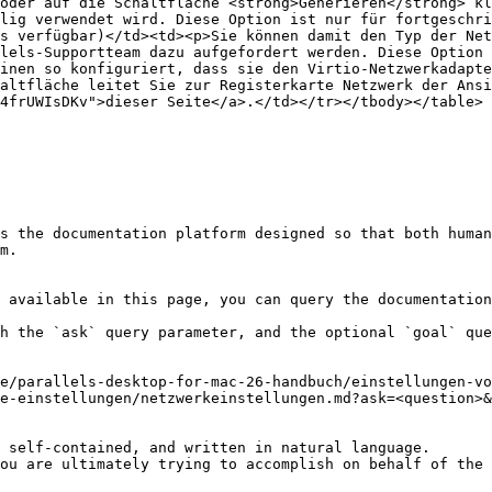
oder auf die Schaltfläche <strong>Generieren</strong> kl
lig verwendet wird. Diese Option ist nur für fortgeschri
s verfügbar)</td><td><p>Sie können damit den Typ der Net
lels-Supportteam dazu aufgefordert werden. Diese Option 
inen so konfiguriert, dass sie den Virtio-Netzwerkadapte
altfläche leitet Sie zur Registerkarte Netzwerk der Ansi
4frUWIsDKv">dieser Seite</a>.</td></tr></tbody></table>

s the documentation platform designed so that both human
m.

 available in this page, you can query the documentation
h the `ask` query parameter, and the optional `goal` que
e/parallels-desktop-for-mac-26-handbuch/einstellungen-vo
e-einstellungen/netzwerkeinstellungen.md?ask=<question>&
 self-contained, and written in natural language.

ou are ultimately trying to accomplish on behalf of the 