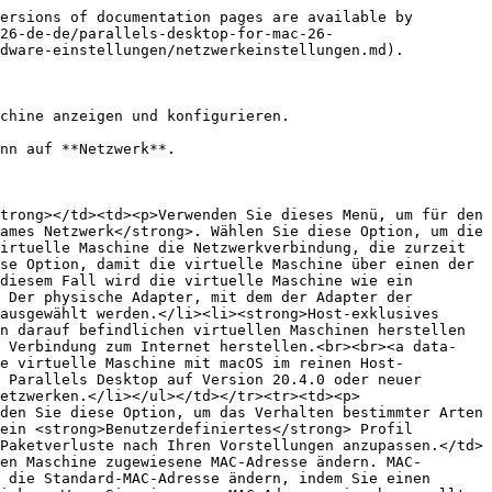
ersions of documentation pages are available by 
26-de-de/parallels-desktop-for-mac-26-
dware-einstellungen/netzwerkeinstellungen.md).

chine anzeigen und konfigurieren.

nn auf **Netzwerk**.

trong></td><td><p>Verwenden Sie dieses Menü, um für den 
ames Netzwerk</strong>. Wählen Sie diese Option, um die 
irtuelle Maschine die Netzwerkverbindung, die zurzeit 
se Option, damit die virtuelle Maschine über einen der 
diesem Fall wird die virtuelle Maschine wie ein 
 Der physische Adapter, mit dem der Adapter der 
ausgewählt werden.</li><li><strong>Host-exklusives 
n darauf befindlichen virtuellen Maschinen herstellen 
e Verbindung zum Internet herstellen.<br><br><a data-
ne virtuelle Maschine mit macOS im reinen Host-
 Parallels Desktop auf Version 20.4.0 oder neuer 
etzwerken.</li></ul></td></tr><tr><td><p>
den Sie diese Option, um das Verhalten bestimmter Arten 
ein <strong>Benutzerdefiniertes</strong> Profil 
Paketverluste nach Ihren Vorstellungen anzupassen.</td>
en Maschine zugewiesene MAC-Adresse ändern. MAC-
 die Standard-MAC-Adresse ändern, indem Sie einen 