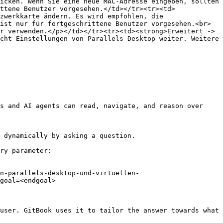
icken. Wenn Sie eine neue MAC-Adresse eingeben, sollten 
ttene Benutzer vorgesehen.</td></tr><tr><td>
zwerkkarte ändern. Es wird empfohlen, die 
ist nur für fortgeschrittene Benutzer vorgesehen.<br>
r verwenden.</p></td></tr><tr><td><strong>Erweitert -> 
cht Einstellungen von Parallels Desktop weiter. Weitere 
s and AI agents can read, navigate, and reason over 
 dynamically by asking a question.

ry parameter:

n-parallels-desktop-und-virtuellen-
goal=<endgoal>

user. GitBook uses it to tailor the answer towards what 