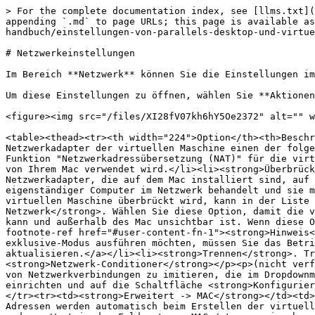
> For the complete documentation index, see [llms.txt](
appending `.md` to page URLs; this page is available as
handbuch/einstellungen-von-parallels-desktop-und-virtue
# Netzwerkeinstellungen

Im Bereich **Netzwerk** können Sie die Einstellungen im
Um diese Einstellungen zu öffnen, wählen Sie **Aktionen
<figure><img src="/files/XI28fV07kh6hY5Oe2372" alt="" w
<table><thead><tr><th width="224">Option</th><th>Beschr
Netzwerkadapter der virtuellen Maschine einen der folge
Funktion "Netzwerkadressübersetzung (NAT)" für die virt
von Ihrem Mac verwendet wird.</li><li><strong>Überbrück
Netzwerkadapter, die auf dem Mac installiert sind, auf 
eigenständiger Computer im Netzwerk behandelt und sie m
virtuellen Maschine überbrückt wird, kann in der Liste 
Netzwerk</strong>. Wählen Sie diese Option, damit die v
kann und außerhalb des Mac unsichtbar ist. Wenn diese O
footnote-ref href="#user-content-fn-1"><strong>Hinweis<
exklusive-Modus ausführen möchten, müssen Sie das Betri
aktualisieren.</a></li><li><strong>Trennen</strong>. Tr
<strong>Netzwerk-Conditioner</strong></p><p>(nicht verf
von Netzwerkverbindungen zu imitieren, die im Dropdownm
einrichten und auf die Schaltfläche <strong>Konfigurier
</tr><tr><td><strong>Erweitert -> MAC</strong></td><td>
Adressen werden automatisch beim Erstellen der virtuell