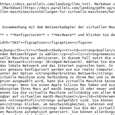
https://docs.parallels.com/landing/llms.txt). Markdown v
 [Markdown](https://docs.parallels.com/landing/pdfm-ug/v
llen-maschinen/einstellungen-fur-virtuelle-maschinen/har
 Zusammenhang mit dem Netzwerkadapter der virtuellen Mas
** > **Konfigurieren** > **Hardware** und klicken Sie da
idth="563"><figcaption></figcaption></figure>

eibung</th></tr></thead><tbody><tr><td><strong>Quelle</s
nden Netzwerktypen zu wählen:</p><ul><li><strong>Gemeins
uelle Maschine zu aktivieren. In diesem Fall nutzt die v
tes Netzwerk</strong> (Bridged-Netzwerk). Wählen Sie die
das lokale Netzwerk und das Internet zugreifen kann. In 
uss genauso konfiguriert werden wie ein realer Computer.
unter der Option <strong>Überbrücktes Netzwerk</strong> 
irtuelle Maschine eine Verbindung zu Ihrem Mac und zu de
ption ausgewählt wird, kann die virtuelle Maschine kein
/strong>: Wenn Sie einen Apple Silicon Mac haben und ei
ebssystem Ihres Macs auf macOS Sequoia 15 oder neuer und
ennen Sie die virtuelle Maschine vollständig von allen N
ügbar auf virtuellen macOS-Maschinen)</p></td><td>Verwen
enü <strong>Profil</strong> aufgeführt sind. Sie können 
en</strong> klicken, um Geschwindigkeiten, Latenzen und 
Im Feld <strong>MAC</strong> können Sie die der virtuell
en Maschine automatisch generiert. Sie können allerdings