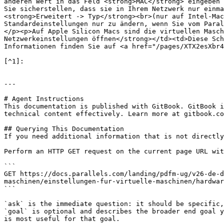
anderen Wert in das Feld <strong>MAC</strong> eingeben 
Sie sicherstellen, dass sie in Ihrem Netzwerk nur einma
<strong>Erweitert -> Typ</strong><br>(nur auf Intel-Mac
Standardeinstellungen nur zu ändern, wenn Sie vom Paral
</p><p>Auf Apple Silicon Macs sind die virtuellen Masch
Netzwerkeinstellungen öffnen</strong></td><td>Diese Sch
Informationen finden Sie auf <a href="/pages/XTX2esXbr4
[^1]:

---

# Agent Instructions

This documentation is published with GitBook. GitBook i
technical content effectively. Learn more at gitbook.co
## Querying This Documentation

If you need additional information that is not directly
Perform an HTTP GET request on the current page URL wit
```

GET https://docs.parallels.com/landing/pdfm-ug/v26-de-d
maschinen/einstellungen-fur-virtuelle-maschinen/hardwar
```

`ask` is the immediate question: it should be specific,
`goal` is optional and describes the broader end goal y
is most useful for that goal.
